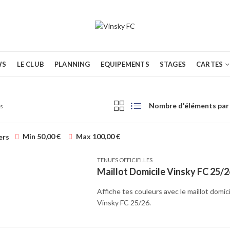
WS
LE CLUB
PLANNING
EQUIPEMENTS
STAGES
CARTES
Nombre d'éléments par 
ts
Min
50,00
€
Max
100,00
€
ers
TENUES OFFICIELLES
Maillot Domicile Vinsky FC 25/2
Affiche tes couleurs avec le maillot domicil
Vinsky FC 25/26.