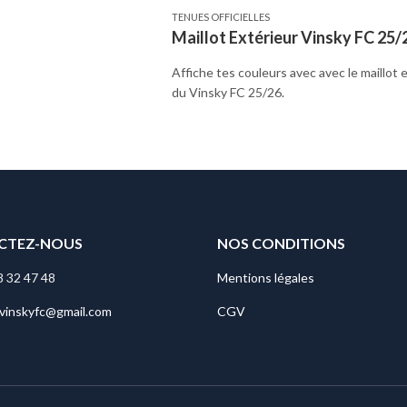
TENUES OFFICIELLES
Maillot Extérieur Vinsky FC 25/
Affiche tes couleurs avec avec le maillot e
du Vinsky FC 25/26.
CTEZ-NOUS
NOS CONDITIONS
8 32 47 48
Mentions légales
fvinskyfc@gmail.com
CGV