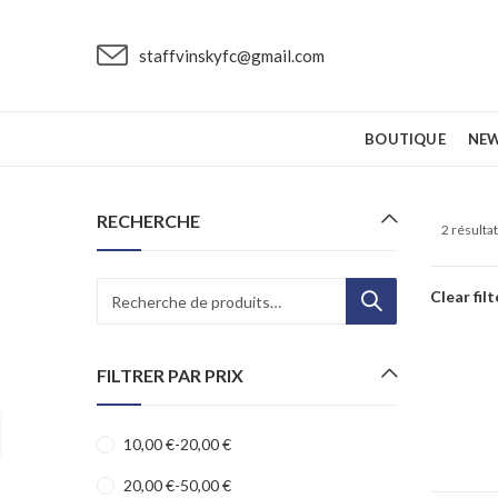
staffvinskyfc@gmail.com
BOUTIQUE
NE
RECHERCHE
2 résulta
Recherche
Clear filt
pour :
FILTRER PAR PRIX
10,00
€
-
20,00
€
20,00
€
-
50,00
€