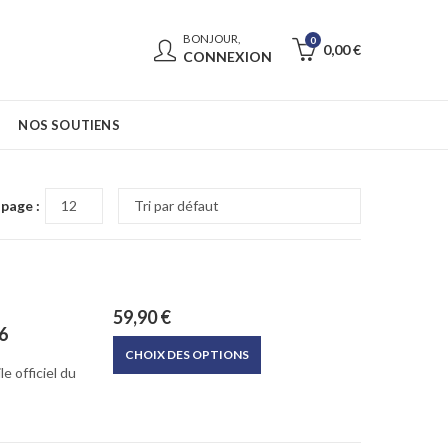
BONJOUR,
0
0,00
€
CONNEXION
NOS SOUTIENS
page :
59,90
€
6
Ce
CHOIX DES OPTIONS
produit
e officiel du
a
plusieurs
variations.