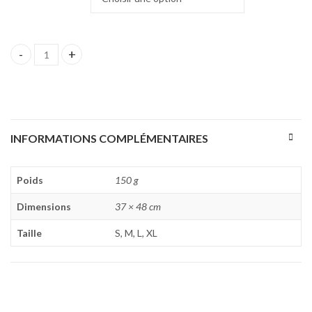
quantité de Maillot Extérieur Vinsky FC 22/23
INFORMATIONS COMPLÉMENTAIRES
Poids
150 g
Dimensions
37 × 48 cm
Taille
S, M, L, XL