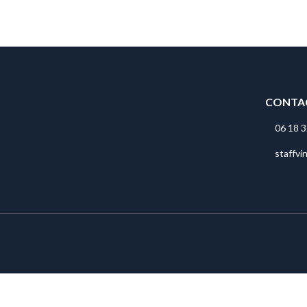
CONTA
06 18 3
staffvi