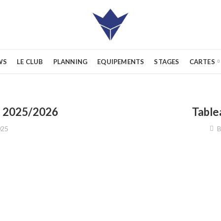
WS
LE CLUB
PLANNING
EQUIPEMENTS
STAGES
CARTES
s 2025/2026
Table
025
B
k
sApp
Message