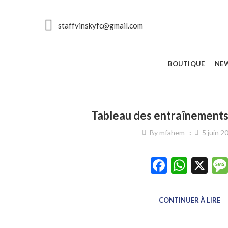
staffvinskyfc@gmail.com
BOUTIQUE
NE
Tableau des entraînement
By
mfahem
5 juin 2
Faceboo
What
X
CONTINUER À LIRE