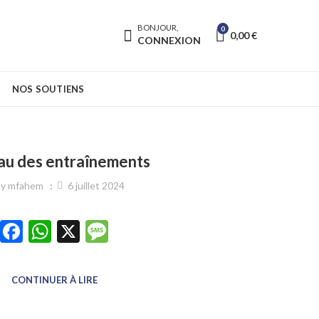
BONJOUR,
0
0,00
€
CONNEXION
NOS SOUTIENS
au des entraînements
y
mfahem
6 juillet 2024
Facebook
WhatsApp
X
Message
CONTINUER À LIRE