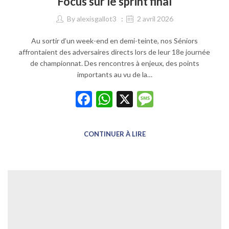
Focus sur le sprint final
By
alexisgallot3
2 avril 2026
Au sortir d’un week-end en demi-teinte, nos Séniors
affrontaient des adversaires directs lors de leur 18e journée
de championnat. Des rencontres à enjeux, des points
importants au vu de la…
Facebook
WhatsApp
X
Message
CONTINUER À LIRE