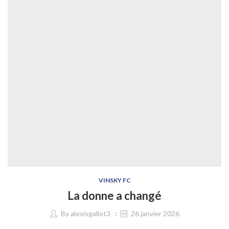
VINSKY FC
La donne a changé
By
alexisgallot3
26 janvier 2026