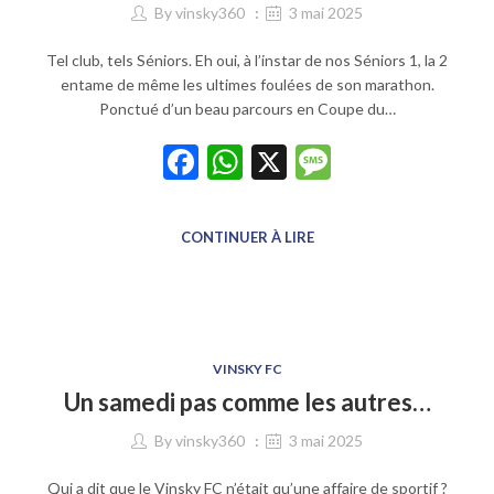
By
vinsky360
3 mai 2025
Tel club, tels Séniors. Eh oui, à l’instar de nos Séniors 1, la 2
entame de même les ultimes foulées de son marathon.
Ponctué d’un beau parcours en Coupe du…
Facebook
WhatsApp
X
Message
CONTINUER À LIRE
VINSKY FC
Un samedi pas comme les autres…
By
vinsky360
3 mai 2025
Qui a dit que le Vinsky FC n’était qu’une affaire de sportif ?