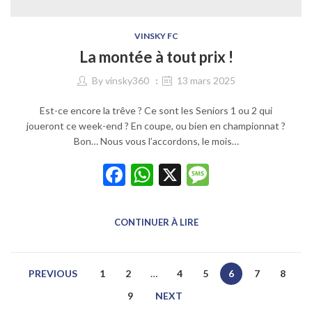
VINSKY FC
La montée à tout prix !
By
vinsky360
13 mars 2025
Est-ce encore la trêve ? Ce sont les Seniors 1 ou 2 qui
joueront ce week-end ? En coupe, ou bien en championnat ?
Bon… Nous vous l’accordons, le mois…
Facebook
WhatsApp
X
Message
CONTINUER À LIRE
PREVIOUS
1
2
…
4
5
6
7
8
9
NEXT