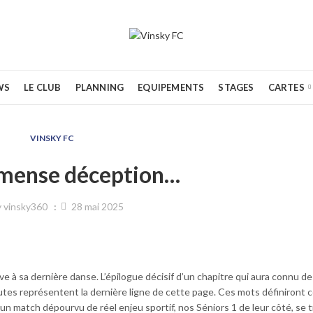
WS
LE CLUB
PLANNING
EQUIPEMENTS
STAGES
CARTES
VINSKY FC
mense déception…
y
vinsky360
28 mai 2025
e à sa dernière danse. L’épilogue décisif d’un chapitre qui aura connu de
utes représentent la dernière ligne de cette page. Ces mots définiront 
r un match dépourvu de réel enjeu sportif, nos Séniors 1 de leur côté, se 