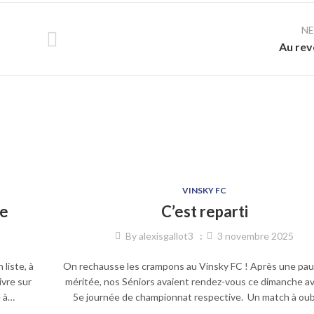
N
Au rev
VINSKY FC
te
C’est reparti
By
alexisgallot3
3 novembre 2025
 liste, à
On rechausse les crampons au Vinsky FC ! Après une pau
ivre sur
méritée, nos Séniors avaient rendez-vous ce dimanche av
é à…
5e journée de championnat respective. Un match à oub