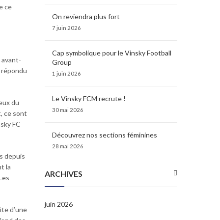
le ce
On reviendra plus fort
7 juin 2026
Cap symbolique pour le Vinsky Football
 avant-
Group
t répondu
1 juin 2026
Le Vinsky FCM recrute !
ieux du
30 mai 2026
t, ce sont
nsky FC
Découvrez nos sections féminines
28 mai 2026
ts depuis
t la
ARCHIVES
 Les
juin 2026
ite d’une