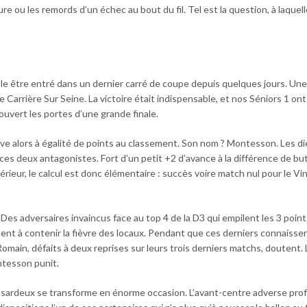
re ou les remords d’un échec au bout du fil. Tel est la question, à laquel
ble être entré dans un dernier carré de coupe depuis quelques jours. Une
Carrière Sur Seine. La victoire était indispensable, et nos Séniors 1 on
 ouvert les portes d’une grande finale.
uve alors à égalité de points au classement. Son nom ? Montesson. Les d
 ces deux antagonistes. Fort d’un petit +2 d’avance à la différence de bu
érieur, le calcul est donc élémentaire : succès voire match nul pour le Vi
Des adversaires invaincus face au top 4 de la D3 qui empilent les 3 poin
ent à contenir la fièvre des locaux. Pendant que ces derniers connaissen
omain, défaits à deux reprises sur leurs trois derniers matchs, doutent.
ontesson punit.
asardeux se transforme en énorme occasion. L’avant-centre adverse prof