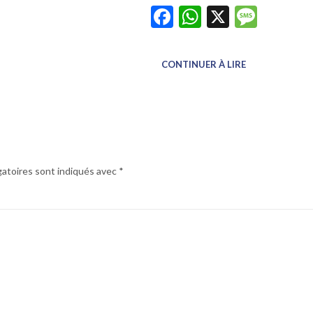
p
sage
Facebook
WhatsApp
X
Mess
CONTINUER À LIRE
gatoires sont indiqués avec
*