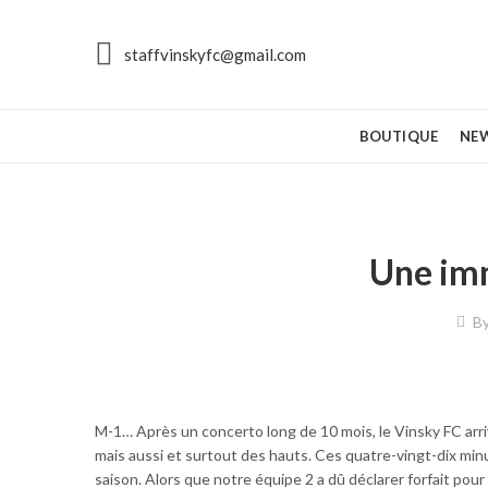
staffvinskyfc@gmail.com
BOUTIQUE
NE
Une im
B
M-1… Après un concerto long de 10 mois, le Vinsky FC arriv
mais aussi et surtout des hauts. Ces quatre-vingt-dix min
saison. Alors que notre équipe 2 a dû déclarer forfait pou