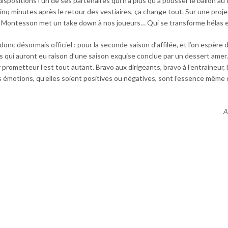
ispositions l’un de ses partenaires qui n’a plus qu’à pousser le ballon au
0 cinq minutes après le retour des vestiaires, ça change tout. Sur une proj
é, Montesson met un take down à nos joueurs… Qui se transforme hélas 
donc désormais officiel : pour la seconde saison d’affilée, et l’on espère 
s qui auront eu raison d’une saison exquise conclue par un dessert amer.
prometteur l’est tout autant. Bravo aux dirigeants, bravo à l’entraineur,
Ces émotions, qu’elles soient positives ou négatives, sont l’essence même
A