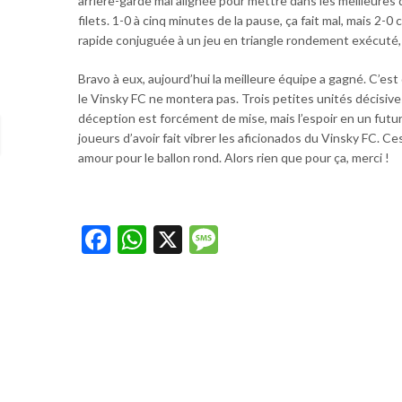
arrière-garde mal alignée pour mettre dans les meilleures d
filets. 1-0 à cinq minutes de la pause, ça fait mal, mais 2-
rapide conjuguée à un jeu en triangle rondement exécut
Bravo à eux, aujourd’hui la meilleure équipe a gagné. C’est 
le Vinsky FC ne montera pas. Trois petites unités décisive
déception est forcément de mise, mais l’espoir en un futur 
joueurs d’avoir fait vibrer les aficionados du Vinsky FC. 
amour pour le ballon rond. Alors rien que pour ça, merci !
Facebook
WhatsApp
X
Message