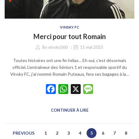
VINSKY FC
Merci pour tout Romain
By
vinsky360
11 mai 2025
Toutes histoires ont une fin hélas… Eh oui, c’est désormais
officiel. L’entraineur des Séniors 1 et responsable sportif du
Vinsky FC, j’ai nommé Romain Puteaux, fera ses bagages à la…
Facebook
WhatsApp
X
Message
CONTINUER À LIRE
PREVIOUS
1
2
3
4
5
6
7
8