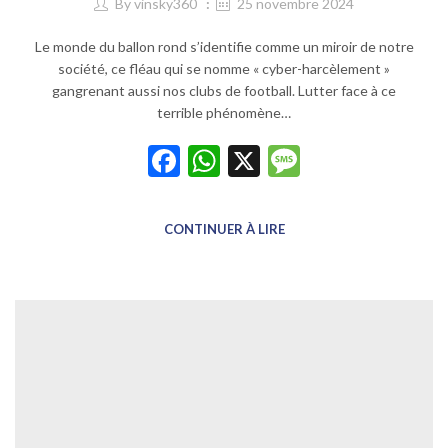
By
vinsky360
25 novembre 2024
Le monde du ballon rond s’identifie comme un miroir de notre
société, ce fléau qui se nomme « cyber-harcèlement »
gangrenant aussi nos clubs de football. Lutter face à ce
terrible phénomène…
Facebook
WhatsApp
X
Message
CONTINUER À LIRE