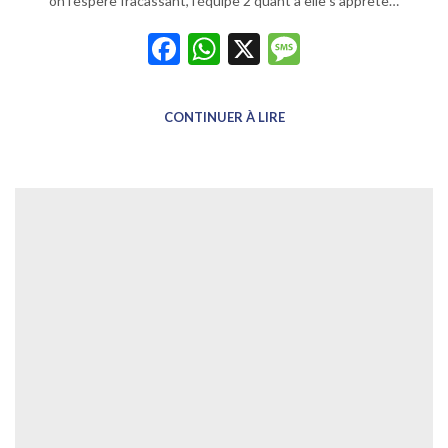
on l’espère fracassant, l’équipe 2 quant à elle s’apprête…
Facebook
WhatsApp
X
Message
CONTINUER À LIRE