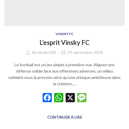
VINSKY FC
L’esprit Vinsky FC
By
vinsky360
29 septembre 2024
Le football est un jeu simple à première vue. Alignez une
défense solide face aux offensives adverses, un milieu
solidaire sous la pression ainsi qu’une attaque ambitieuse dans
la création,…
Facebook
WhatsApp
X
Message
CONTINUER À LIRE