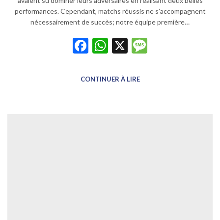
avaient su dominer leurs adversaires en réalisant deux belles
performances. Cependant, matchs réussis ne s’accompagnent
nécessairement de succès; notre équipe première…
Facebook
WhatsApp
X
Message
CONTINUER À LIRE