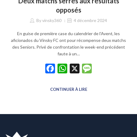
Deux matchs serrés aux résultats
opposés
By
vinsky360
4 décembre 2024
En guise de première case du calendrier de l’Avent, les
aficionados du Vinsky FC ont pour récompense deux matchs
des Seniors. Privé de confrontation le week-end précédent
faute à un…
Facebook
WhatsApp
X
Message
CONTINUER À LIRE