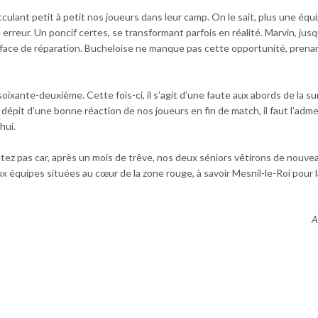
acculant petit à petit nos joueurs dans leur camp. On le sait, plus une équ
reur. Un poncif certes, se transformant parfois en réalité. Marvin, jusqu
urface de réparation. Bucheloise ne manque pas cette opportunité, prena
soixante-deuxième. Cette fois-ci, il s’agit d’une faute aux abords de la su
dépit d’une bonne réaction de nos joueurs en fin de match, il faut l’adme
hui.
tez pas car, après un mois de trêve, nos deux séniors vêtirons de nouvea
x équipes situées au cœur de la zone rouge, à savoir Mesnil-le-Roi pour l
A