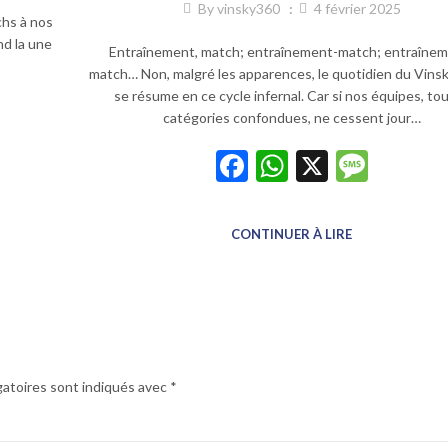
By
vinsky360
4 février 2025
chs à nos
nd la une
Entraînement, match; entraînement-match; entraînem
match… Non, malgré les apparences, le quotidien du Vins
se résume en ce cycle infernal. Car si nos équipes, to
p
sage
catégories confondues, ne cessent jour…
Facebook
WhatsApp
X
Mess
CONTINUER À LIRE
gatoires sont indiqués avec
*