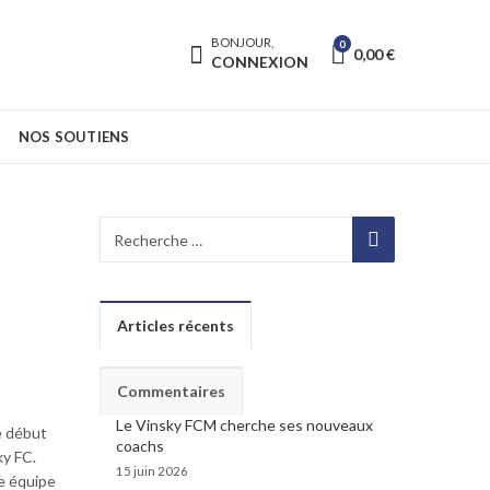
BONJOUR,
0
0,00
€
CONNEXION
NOS SOUTIENS
Articles récents
Commentaires
Le Vinsky FCM cherche ses nouveaux
ce début
coachs
ky FC.
15 juin 2026
re équipe