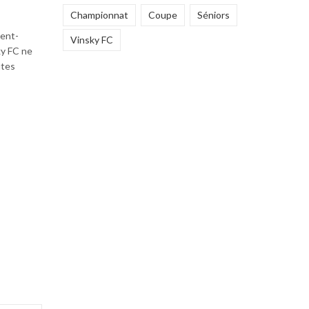
Championnat
Coupe
Séniors
ent-
Vinsky FC
ky FC ne
utes
age