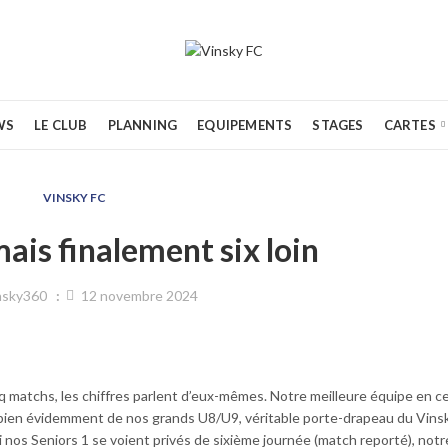
WS
LE CLUB
PLANNING
EQUIPEMENTS
STAGES
CARTES
VINSKY FC
ais finalement six loin
nsky360
12 novembre 2024
cinq matchs, les chiffres parlent d’eux-mêmes. Notre meilleure équipe en 
e bien évidemment de nos grands U8/U9, véritable porte-drapeau du Vins
si nos Seniors 1 se voient privés de sixième journée (match reporté), not