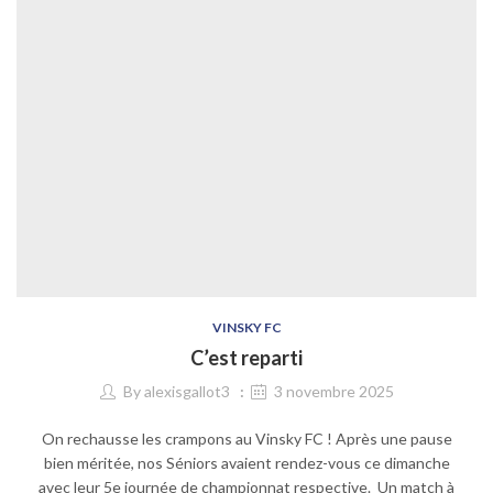
VINSKY FC
C’est reparti
By
alexisgallot3
3 novembre 2025
On rechausse les crampons au Vinsky FC ! Après une pause
bien méritée, nos Séniors avaient rendez-vous ce dimanche
avec leur 5e journée de championnat respective. Un match à