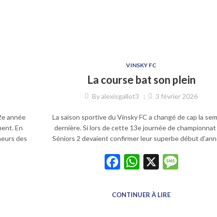
VINSKY FC
La course bat son plein
By
alexisgallot3
3 février 2026
2e année
La saison sportive du Vinsky FC a changé de cap la se
ment. En
dernière. Si lors de cette 13e journée de championnat
neurs des
Séniors 2 devaient confirmer leur superbe début d’an
Facebook
WhatsApp
X
Mess
p
sage
CONTINUER À LIRE