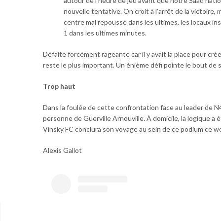
autour de l’heure de jeu avant que notre Saad natio
nouvelle tentative. On croit à l’arrêt de la victoire, m
centre mal repoussé dans les ultimes, les locaux ins
1 dans les ultimes minutes.
Défaite forcément rageante car il y avait la place pour cré
reste le plus important. Un énième défi pointe le bout de 
Trop haut
Dans la foulée de cette confrontation face au leader de N
personne de Guerville Arnouville. À domicile, la logique a é
Vinsky FC conclura son voyage au sein de ce podium ce w
Alexis Gallot