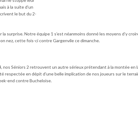
nal ne stoppe leur
ais à la suite d’un
crivent le but du 2-
er la surprise. Notre équipe 1 s’est néanmoins donné les moyens d’y croir
son nez, cette fois-ci contre Gargenvile ce dimanche.
4, nos Séniors 2 retrouvent un autre sérieux prétendant à la montée en l
té respectée en dépit d’une belle implication de nos joueurs sur le terrain
eek-end contre Bucheloise.