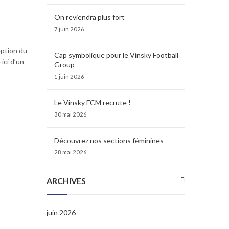
On reviendra plus fort
7 juin 2026
eption du
Cap symbolique pour le Vinsky Football
ici d’un
Group
1 juin 2026
Le Vinsky FCM recrute !
30 mai 2026
Découvrez nos sections féminines
28 mai 2026
ARCHIVES
juin 2026