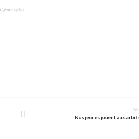
(@vinsky.fc)
N
Nos jeunes jouent aux arbit