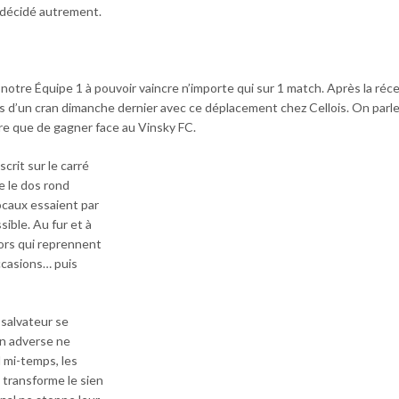
t décidé autrement.
 notre Équipe 1 à pouvoir vaincre n’importe qui sur 1 match. Après la réc
s d’un cran dimanche dernier avec ce déplacement chez Cellois. On parle 
tre que de gagner face au Vinsky FC.
crit sur le carré
e le dos rond
ocaux essaient par
ible. Au fur et à
ors qui reprennent
ccasions… puis
 salvateur se
en adverse ne
d mi-temps, les
 transforme le sien