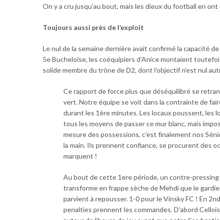
On y a cru jusqu’au bout, mais les dieux du football en on
Toujours aussi près de l’exploit
Le nul de la semaine dernière avait confirmé la capacité de
5e Bucheloise, les coéquipiers d’Anice montaient toutefoi
solide membre du trône de D2, dont l’objectif n’est nul au
Ce rapport de force plus que déséquilibré se retrans
vert. Notre équipe se voit dans la contrainte de fair
durant les 1ère minutes. Les locaux poussent, les l
tous les moyens de passer ce mur blanc, mais imposs
mesure des possessions, c’est finalement nos Séni
la main. Ils prennent confiance, se procurent des o
marquent !
Au bout de cette 1ere période, un contre-pressing
transforme en frappe sèche de Mehdi que le gardi
parvient à repousser. 1-0 pour le Vinsky FC ! En 2n
penalties prennent les commandes. D’abord Cellois