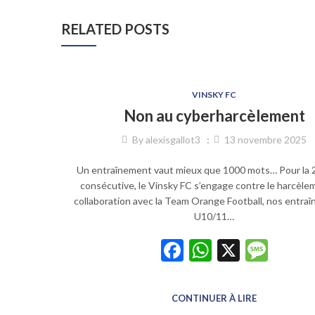
RELATED POSTS
VINSKY FC
Non au cyberharcèlement
By
alexisgallot3
13 novembre 2025
Un entraînement vaut mieux que 1000 mots… Pour la 
consécutive, le Vinsky FC s’engage contre le harcèle
collaboration avec la Team Orange Football, nos entraî
U10/11…
Facebook
WhatsAp
X
Mes
CONTINUER À LIRE