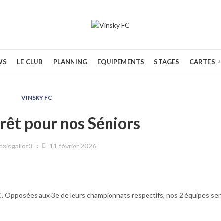
WS
LE CLUB
PLANNING
EQUIPEMENTS
STAGES
CARTES
VINSKY FC
rêt pour nos Séniors
exisgallot3
11 février 2026
FC. Opposées aux 3e de leurs championnats respectifs, nos 2 équipes sen