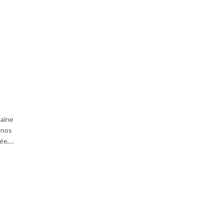
maine
 nos
née,…
age