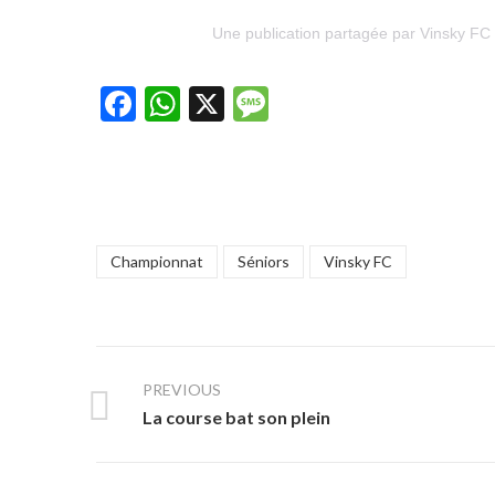
Une publication partagée par Vinsky FC 
Facebook
WhatsApp
X
Message
Championnat
Séniors
Vinsky FC
PREVIOUS
La course bat son plein