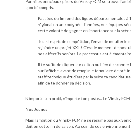
Parmi les principaux piliers du Vinsky FCM se trouve l’ambi
sportif compris.
CARTES
Passées du fin fond des ligues départementales à 
régional en une poignée d’années, nos équipes sén
cette volonté de gagner en importance sur la scène
COLLECT
Tu as l’esprit de compétition, l’envie de mouiller le m
SCOUTI
rejoindre un projet XXL ? C’est le moment de postul
nos effectifs seniors. Le processus est élémentair
NOS SOUTIENS
Il te suffit de cliquer sur ce
lien
ou bien de scanner 
sur l’affiche, avant de remplir le formulaire de pré-i
staff technique étudiera par la suite ta candidatur
afin de te donner sa décision.
N’importe ton profil, n’importe ton poste… Le Vinsky FCM 
Nos Jeunes
Mais l’ambition du Vinsky FCM ne se résume pas aux Séni
doit en cette fin de saison. Au sein de ces environnements