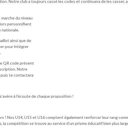
tion. Notre club a toujours cassé les codes et continuera de les casser, 
COLLECTION
SCOUTING
1 marche du niveau
iors personnifient
NOS SOUTIENS
 nationale.
ION
aillot ainsi que de
NG
er pour intégrer
e.
le QR code présent
nscription. Notre
e puis te contactera
s’avère à l’écoute de chaque proposition !
ors ! Nos U14, U15 et U16 comptent également renforcer leur rang comm
, la compétition se trouve au service d’un prisme éducatif bien plus larg